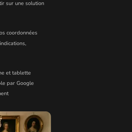
tir sur une solution
 vos coordonnées
indications,
e et tablette
ble par Google
ment